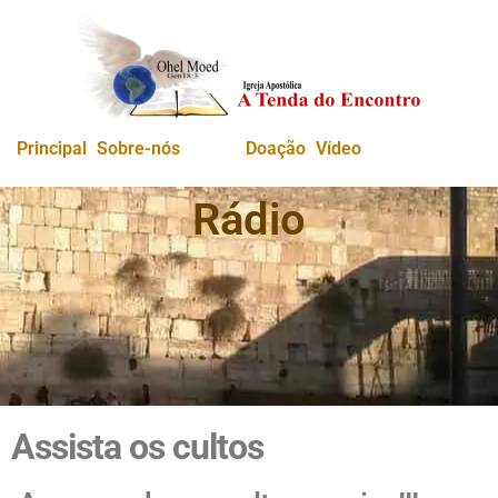
Principal
Sobre-nós
Radio
Doação
Vídeo
Rádio
Assista os cultos